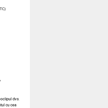
UTC)
v
oclipul dvs.
ntul cu cea