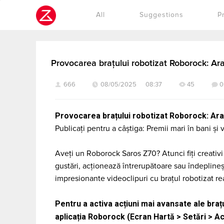
Cookies management panel
All
Suggestions
P
Provocarea brațului robotizat Roborock: Arat
666
08/05/2025 08:37
45
0
Provocarea brațului robotizat Roborock: Arata
Publicați pentru a câștiga: Premii mari în bani ș
Aveți un Roborock Saros Z70? Atunci fiți creativi 
gustări, acționează întrerupătoare sau îndeplin
impresionante videoclipuri cu brațul robotizat rea
Pentru a activa acțiuni mai avansate ale brațu
aplicația Roborock (Ecran Hartă > Setări > A