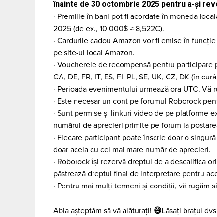
înainte de 30 octombrie 2025 pentru a-și rev
· Premiile în bani pot fi acordate în moneda loca
2025 (de ex., 10.000$ ≈ 8,522€).
· Cardurile cadou Amazon vor fi emise în funcție d
pe site-ul local Amazon.
· Voucherele de recompensă pentru participare pot
CA, DE, FR, IT, ES, FI, PL, SE, UK, CZ, DK (în curâ
· Perioada evenimentului urmează ora UTC. Vă rug
· Este necesar un cont pe forumul Roborock pentr
· Sunt permise și linkuri video de pe platforme 
numărul de aprecieri primite pe forum la postare
· Fiecare participant poate înscrie doar o singură
doar acela cu cel mai mare număr de aprecieri.
· Roborock își rezervă dreptul de a descalifica or
păstrează dreptul final de interpretare pentru a
· Pentru mai mulți termeni și condiții, vă rugă
😄
Abia așteptăm să vă alăturați!
Lăsați brațul dvs.