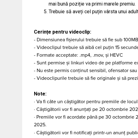
mai bună poziție va primi marele premiu.
Trebuie să aveți cel puțin vârsta unui adult
Cerințe pentru videoclip:
- Dimensiunea fișierului trebuie să fie sub 100M
- Videoclipul trebuie să aibă cel puțin 15 secun
- Formate acceptate: .mp4, .mov, și HEVC
- Sunt permise și linkuri video de pe platforme e
- Nu este permis conținut sensibil, ofensator sau 
- Videoclipurile trebuie să fie originale și să prez
Note:
· Va fi câte un câștigător pentru premiile de locul 1
· Câștigătorii vor fi anunțați pe 20 octombrie 2
· Premiile vor fi acordate până pe 30 octombrie 
2025.
· Câștigătorii vor fi notificați printr-un anunț pu