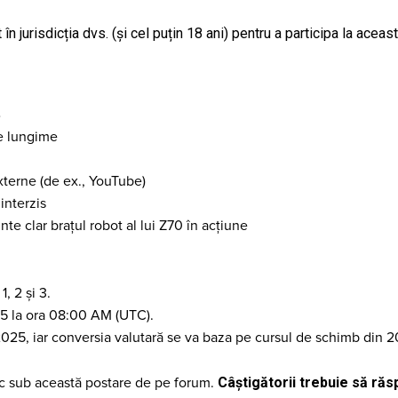
 în jurisdicția dvs. (și cel puțin 18 ani) pentru a participa la acea
B
de lungime
xterne (de ex., YouTube)
interzis
inte clar brațul robot al lui Z70 în acțiune
, 2 și 3.
025 la ora 08:00 AM (UTC).
2025, iar conversia valutară se va baza pe cursul de schimb din 
Câștigătorii trebuie să ră
blic sub această postare de pe forum.