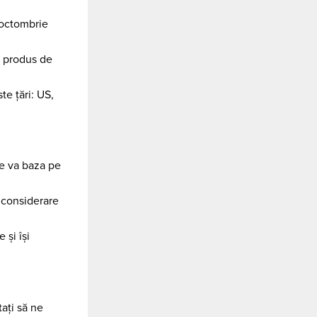
 octombrie
ce produs de
te țări: US,
se va baza pe
n considerare
 și își
tați să ne