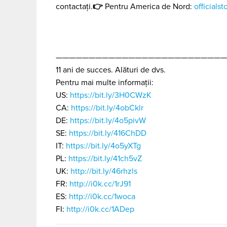
👉
contactați.
Pentru America de Nord:
official
——————————————————————————
11 ani de succes. Alături de dvs.
Pentru mai multe informații:
US:
https://bit.ly/3H0CWzK
CA:
https://bit.ly/4obCklr
DE:
https://bit.ly/4o5pivW
SE:
https://bit.ly/416ChDD
IT:
https://bit.ly/4o5yXTg
PL:
https://bit.ly/41ch5vZ
UK:
http://bit.ly/46rhzls
FR:
http://i0k.cc/1rJ91
ES:
http://i0k.cc/1woca
FI:
http://i0k.cc/1ADep