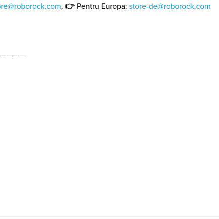
👉
store@roborock.com
,
Pentru Europa:
store-de@roborock.com
————