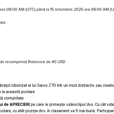
 ora 08:00 AM (UTC) până la 15 octombrie 2025 ora 08:00 AM (
opa
r de recompensă Roborock de 40 USD
brațul robotizat al lui Saros Z70 într-un mod distractiv sau creati
u la această postare
stă comunitate
ui de APRECIERI
pe care le primește videoclipul dvs. Cu cât vide
stare, cu atât poziția dvs. în clasament va fi mai bună. Participa