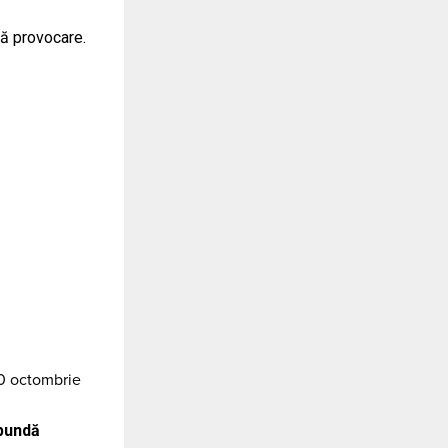
stă provocare.
20 octombrie
spundă