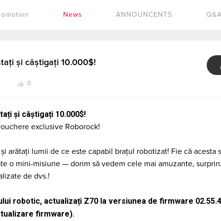
romotion
News
ANNOUNCENTS
Q&
ați și câștigați 10.000$!
0
ți și câștigați 10.000$!
i vouchere exclusive Roborock!
și arătați lumii de ce este capabil brațul robotizat! Fie că acesta 
ește o mini-misiune — dorim să vedem cele mai amuzante, surprin
lizate de dvs.!
lui robotic, actualizați Z70 la versiunea de firmware 02.55.4
ctualizare firmware).