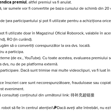
endica premiul
, altfel premiul va fi anulat.
lă, iar sumele vor fi convertite pe baza cursului de schimb din 20
e țara participantului și pot fi utilizate pentru a achiziționa ori
 fi utilizate doar în Magazinul Oficial Roborock, valabile în aces
nd), RO (în curând).
ăm să o convertiți corespunzător la ora dvs. locală.
u a participa.
externe (de ex., YouTube). Cu toate acestea, evaluarea premiului 
a dvs, nu de pe platforma externă.
 participare. Dacă sunt trimise mai multe videoclipuri, va fi luat î
ice înscrieri care sunt necorespunzătoare, frauduloase sau copiate
cest eveniment.
m să consultați conținutul din următorul link: 待补充超链接
🎉
 robot să fie în centrul atenției!
Dacă aveți alte întrebări, nu ezi