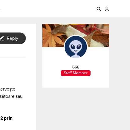
A
Reply
666
Staff Member
servește
zătoare sau
2 prin