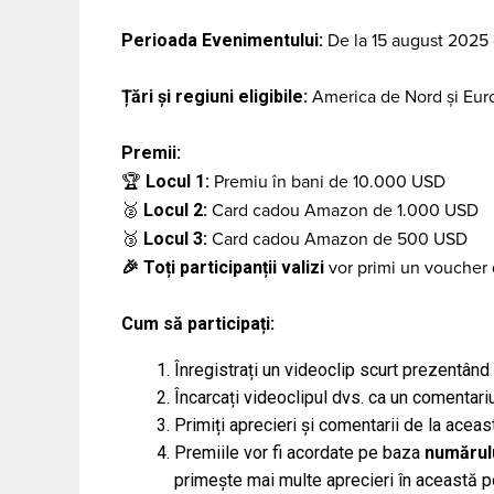
Perioada Evenimentului:
De la 15 august 2025
Țări și regiuni eligibile:
America de Nord și Eur
Premii:
Locul 1:
🏆
Premiu în bani de 10.000 USD
Locul 2:
🥈
Card cadou Amazon de 1.000 USD
Locul 3:
🥉
Card cadou Amazon de 500 USD
🎉
Toți participanții valizi
vor primi un vouche
Cum să participați:
Înregistrați un videoclip scurt prezentând 
Încarcați videoclipul dvs. ca un comentari
Primiți aprecieri și comentarii de la acea
Premiile vor fi acordate pe baza
numărul
primește mai multe aprecieri în această po